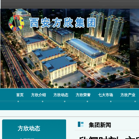
首页
方欣介绍
方欣动态
方欣荣誉
七大市场
方欣产业
集团新闻
方欣动态