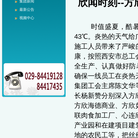
欣闻时刻--
集团新闻
最新公告
视频中心
时值盛夏，酷暑难
43℃。炎热的天气
施工人员带来了严峻
康，按照西安市总工
全生产、认真做好防
确保一线员工在炎热
集团工会主席陈文华
长杨新赞分别深入方
方欣海德商业、方欣
联肉食加工厂、心连
产业园和在建项目建
地的农民工等，把丝