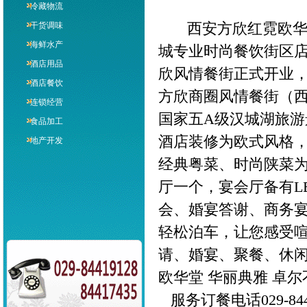
冷藏物流
西安方欣红霓欧华堂
干货调味
海鲜水产
城专业时尚餐饮街区店面
酒店用品
欣风情餐街正式开业，
酒店餐饮
方欣商圈风情餐街（
连锁经营
国家五A级汉城湖旅
食品加工
酒店装修为欧式风格，
地产开发
经典粤菜、时尚陕菜为
厅一个，宴会厅备有L
会、婚宴答谢、商务宴
轻松泊车，让您感受
请、婚宴、聚餐、休
欧华堂 华丽典雅 卓
服务订餐电话029-84410