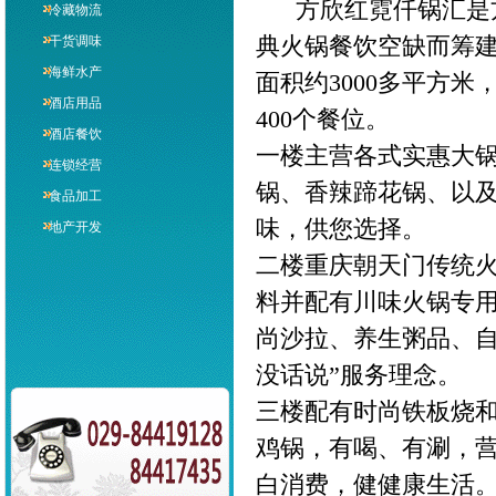
方欣红霓仟锅汇是方
冷藏物流
典火锅餐饮空缺而筹
干货调味
海鲜水产
面积约3000多平方
酒店用品
400个餐位。
酒店餐饮
一楼主营各式实惠大锅
连锁经营
锅、香辣蹄花锅、以
食品加工
味，供您选择。
地产开发
二楼重庆朝天门传统
料并配有川味火锅专
尚沙拉、养生粥品、自
没话说”服务理念。
三楼配有时尚铁板烧和
鸡锅，有喝、有涮，
白消费，健健康生活